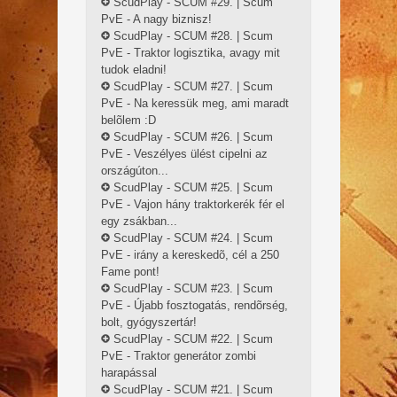
ScudPlay - SCUM #29. | Scum
PvE - A nagy biznisz!
ScudPlay - SCUM #28. | Scum
PvE - Traktor logisztika, avagy mit
tudok eladni!
ScudPlay - SCUM #27. | Scum
PvE - Na keressük meg, ami maradt
belõlem :D
ScudPlay - SCUM #26. | Scum
PvE - Veszélyes ülést cipelni az
országúton...
ScudPlay - SCUM #25. | Scum
PvE - Vajon hány traktorkerék fér el
egy zsákban...
ScudPlay - SCUM #24. | Scum
PvE - irány a kereskedõ, cél a 250
Fame pont!
ScudPlay - SCUM #23. | Scum
PvE - Újabb fosztogatás, rendõrség,
bolt, gyógyszertár!
ScudPlay - SCUM #22. | Scum
PvE - Traktor generátor zombi
harapással
ScudPlay - SCUM #21. | Scum