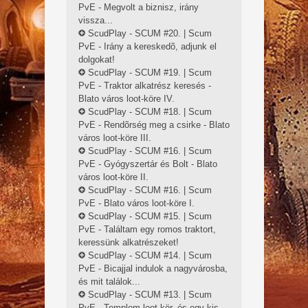
PvE - Megvolt a biznisz, irány
vissza...
ScudPlay - SCUM #20. | Scum
PvE - Irány a kereskedõ, adjunk el
dolgokat!
ScudPlay - SCUM #19. | Scum
PvE - Traktor alkatrész keresés -
Blato város loot-köre IV.
ScudPlay - SCUM #18. | Scum
PvE - Rendõrség meg a csirke - Blato
város loot-köre III.
ScudPlay - SCUM #16. | Scum
PvE - Gyógyszertár és Bolt - Blato
város loot-köre II.
ScudPlay - SCUM #16. | Scum
PvE - Blato város loot-köre I.
ScudPlay - SCUM #15. | Scum
PvE - Találtam egy romos traktort,
keressünk alkatrészeket!
ScudPlay - SCUM #14. | Scum
PvE - Bicajjal indulok a nagyvárosba,
és mit találok...
ScudPlay - SCUM #13. | Scum
PvE - Templom loot-kör, és egy kis