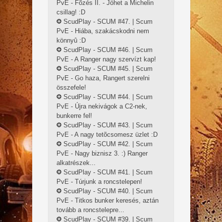
PvE - Fõzés II. - Jöhet a Michelin
csillag! :D
ScudPlay - SCUM #47. | Scum
PvE - Hiába, szakácskodni nem
könnyû :D
ScudPlay - SCUM #46. | Scum
PvE - A Ranger nagy szervízt kap!
ScudPlay - SCUM #45. | Scum
PvE - Go haza, Rangert szerelni
összefele!
ScudPlay - SCUM #44. | Scum
PvE - Újra nekivágok a C2-nek,
bunkerre fel!
ScudPlay - SCUM #43. | Scum
PvE - A nagy tetõcsomesz üzlet :D
ScudPlay - SCUM #42. | Scum
PvE - Nagy biznisz 3. :) Ranger
alkatrészek...
ScudPlay - SCUM #41. | Scum
PvE - Túrjunk a roncstelepen!
ScudPlay - SCUM #40. | Scum
PvE - Titkos bunker keresés, aztán
tovább a roncstelepre...
ScudPlay - SCUM #39. | Scum