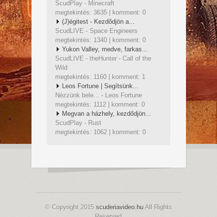
ScudPlay - Minecraft
megtekintés: 3635 | komment: 0
(J)égitest - Kezdõdjön a...
ScudLIVE - Space Engineers
megtekintés: 1340 | komment: 0
Yukon Valley, medve, farkas...
ScudLIVE - theHunter - Call of the
Wild
megtekintés: 1160 | komment: 1
Leos Fortune | Segítsünk...
Nézzünk bele... - Leos Fortune
megtekintés: 1112 | komment: 0
Megvan a házhely, kezdődjön...
ScudPlay - Rust
megtekintés: 1062 | komment: 0
© Copyright 2015
scuderiavideo.hu
All Rights
Reserved