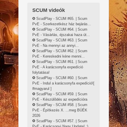
SCUM videók
ScudPlay - SCUM #65. | Scum
PvE - Szerkezetkész ház bejárás...
ScudPlay - SCUM #64. | Scum
PvE - Vásárlás, éjszakai haza út...
ScudPlay - SCUM #63. | Scum
PvE - Na mennyi az annyi...
ScudPlay - SCUM #62. | Scum
PvE - Kereskedni kéne menni...
ScudPlay - SCUM #61. | Scum
PvE - A karácsonyfa expedíció
folytatása!
ScudPlay - SCUM #60. | Scum
PvE - Indul a karácsonyfa expedíció![
#magyarul ]
ScudPlay - SCUM #59. | Scum
PvE - Készülõdés az expedícióra
ScudPlay - SCUM #58. | Scum
PvE - Építkezés X. ...meg BÚÉK
2026
ScudPlay - SCUM #57. | Scum
PvE - Karácsonyi Nagy Update! :)