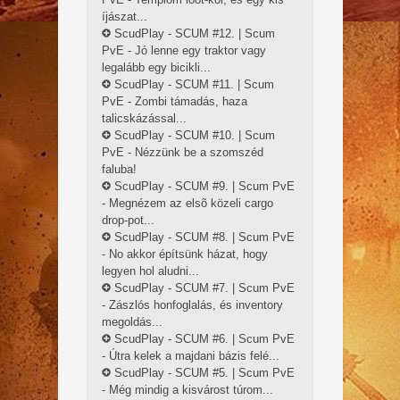
íjászat...
ScudPlay - SCUM #12. | Scum
PvE - Jó lenne egy traktor vagy
legalább egy bicikli...
ScudPlay - SCUM #11. | Scum
PvE - Zombi támadás, haza
talicskázással...
ScudPlay - SCUM #10. | Scum
PvE - Nézzünk be a szomszéd
faluba!
ScudPlay - SCUM #9. | Scum PvE
- Megnézem az elsõ közeli cargo
drop-pot...
ScudPlay - SCUM #8. | Scum PvE
- No akkor építsünk házat, hogy
legyen hol aludni...
ScudPlay - SCUM #7. | Scum PvE
- Zászlós honfoglalás, és inventory
megoldás...
ScudPlay - SCUM #6. | Scum PvE
- Útra kelek a majdani bázis felé...
ScudPlay - SCUM #5. | Scum PvE
- Még mindig a kisvárost túrom...