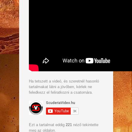
Ha tetszett a videó, és szeretnél hasonló
tartalmakat látni a jövőben, kérlek ne
feledkezz el feliratkozni a csatornára.
Ezt a tartalmat eddig
221
néző tekintette
meg az oldalon.