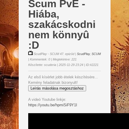
Scum PvE -
Hiába,
szakácskodni
nem könnyû
:D
ScudPlay - SCUM 47. epizód
|
ScudPlay
,
SCUM
| Kommentek: 0 | Megtekintve: 221
Készítette: scuderia | 2025-11-29 23:24 | ID:#2221
Az első kísérlet jobb ételek készítésére...
Kemény feladatnak bizonyult!
Leírás másolása megosztáshoz
A videó Youtube linkje:
https://youtu.be/hpmiSiF9Y1I