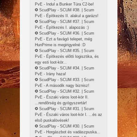
PvE - Indul a Bunker Túra C2-be!
ScudPlay - SCUM #38. | Scum
PvE - Építkezés II. alakul a garázs!
ScudPlay - SCUM #37. | Scum
PvE - Építkezés I. alapozás :)
ScudPlay - SCUM #36. | Scum
PvE - Ezt a favágó telepet, még
HunPrime is megirigyelné :D
ScudPlay - SCUM #35. | Scum
PvE - Építkezés elõtti logisztika, és
egy esti loot-kör...
ScudPlay - SCUM #34. | Scum
PvE - Irány haza!
ScudPlay - SCUM #33. | Scum
PvE - A második nagy biznisz!
ScudPlay - SCUM #32. | Scum
PvE - Északi város loot-kör II.
...rendõrség és gyógyszertár!
ScudPlay - SCUM #31. | Scum
PvE - Északi város loot-kör I. ...és az
elsõ puskalövések!
ScudPlay - SCUM #30. | Scum
PvE - Horgászbot és vadászpuska...