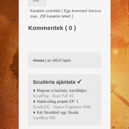
Karakter számláló
[ Egy komment hossza
max. 250 karakter lehet! ]
Kommentek ( 0 )
vissza
|
az előző lapra
Scuderia ajánlata
Megvan a házhely, kezdődjön...
ScudPlay - Rust PvE #1
Halálcsillag projekt EP. 1
ScudLIVE - Space Engineers #344
Két Skodából egy Skoda
SandBox #59