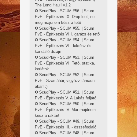
The Long Haul! v1.2
ScudPlay - SCUM #56. | Scum
PvE - Építkezés IX. Drop loot, no
meg majdnem kész a tetõ
ScudPlay - SCUM #55. | Scum
PvE - Építkezés VIII. garázs és tetõ
ScudPlay - SCUM #54. | Scum
PvE - Építkezés VII. lakrész és
kandalló dizájn
ScudPlay - SCUM #53. | Scum
PvE - Építkezés VI. Tetõ, statika,
korlátok...
ScudPlay - SCUM #52. | Scum
PvE - Szamááár, vigyázz támadni
akar! :)
ScudPlay - SCUM #51. | Scum
PvE - Építkezés V. A Lakás feljáró
ScudPlay - SCUM #50. | Scum
PvE - Építkezés IV. Már majdnem
kész a raktár!
ScudPlay - SCUM #49. | Scum
PvE - Építkezés III. - összefoglaló
ScudPlay - SCUM #48. | Scum