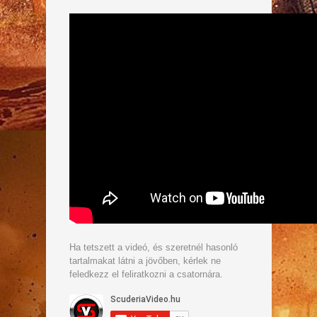
Ha tetszett a videó, és szeretnél hasonló
tartalmakat látni a jövőben, kérlek ne
feledkezz el feliratkozni a csatornára.