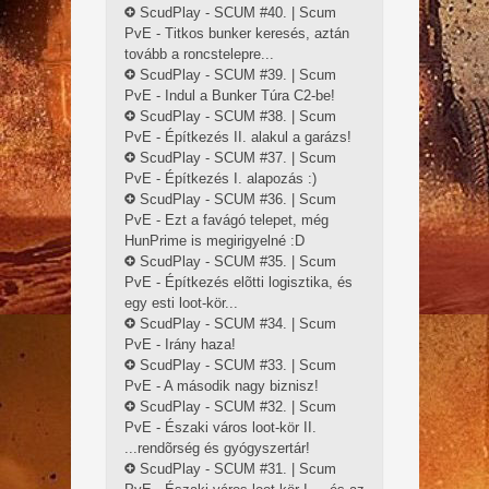
ScudPlay - SCUM #40. | Scum
PvE - Titkos bunker keresés, aztán
tovább a roncstelepre...
ScudPlay - SCUM #39. | Scum
PvE - Indul a Bunker Túra C2-be!
ScudPlay - SCUM #38. | Scum
PvE - Építkezés II. alakul a garázs!
ScudPlay - SCUM #37. | Scum
PvE - Építkezés I. alapozás :)
ScudPlay - SCUM #36. | Scum
PvE - Ezt a favágó telepet, még
HunPrime is megirigyelné :D
ScudPlay - SCUM #35. | Scum
PvE - Építkezés elõtti logisztika, és
egy esti loot-kör...
ScudPlay - SCUM #34. | Scum
PvE - Irány haza!
ScudPlay - SCUM #33. | Scum
PvE - A második nagy biznisz!
ScudPlay - SCUM #32. | Scum
PvE - Északi város loot-kör II.
...rendõrség és gyógyszertár!
ScudPlay - SCUM #31. | Scum