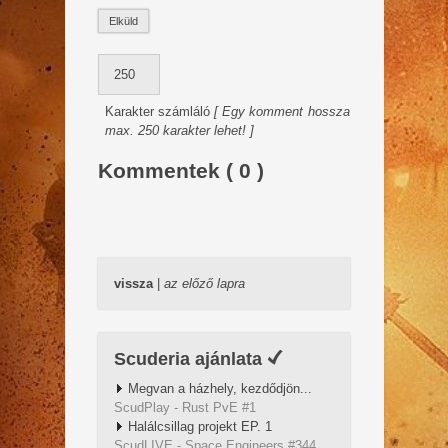
Karakter számláló
[ Egy komment hossza
max. 250 karakter lehet! ]
Kommentek ( 0 )
vissza
|
az előző lapra
Scuderia ajánlata
Megvan a házhely, kezdődjön...
ScudPlay - Rust PvE #1
Halálcsillag projekt EP. 1
ScudLIVE - Space Engineers #344