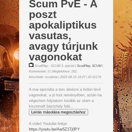
Scum PvE - A
poszt
apokaliptikus
vasutas,
avagy túrjunk
vagonokat
ScudPlay - SCUM 3. epizód
|
ScudPlay
,
SCUM
|
Kommentek: 0 | Megtekintve: 202
Készítette: scuderia | 2025-08-15 19:07 | ID:#2176
A mai epizódra a terv átnézni a hídon lévő
vagonokat, a jó loot reményében, aztán ha
végeztem folytatom tovább az utam a
kiszemelt bázishely felé...
Leírás másolása megosztáshoz
A videó Youtube linkje:
https://youtu.be/Aar5Z1Tj0PY