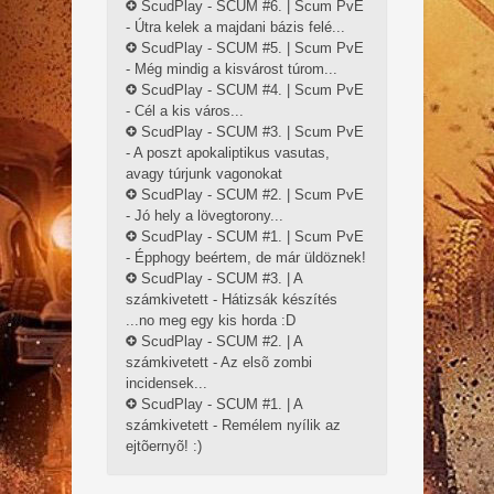
ScudPlay - SCUM #6. | Scum PvE
- Útra kelek a majdani bázis felé...
ScudPlay - SCUM #5. | Scum PvE
- Még mindig a kisvárost túrom...
ScudPlay - SCUM #4. | Scum PvE
- Cél a kis város...
ScudPlay - SCUM #3. | Scum PvE
- A poszt apokaliptikus vasutas,
avagy túrjunk vagonokat
ScudPlay - SCUM #2. | Scum PvE
- Jó hely a lövegtorony...
ScudPlay - SCUM #1. | Scum PvE
- Épphogy beértem, de már üldöznek!
ScudPlay - SCUM #3. | A
számkivetett - Hátizsák készítés
...no meg egy kis horda :D
ScudPlay - SCUM #2. | A
számkivetett - Az elsõ zombi
incidensek...
ScudPlay - SCUM #1. | A
számkivetett - Remélem nyílik az
ejtõernyõ! :)