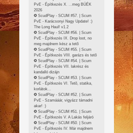
PvE - Építkezés X. ...meg BÚÉK
2026
ScudPlay - SCUM #57. | Scum
PvE - Karácsonyi Nagy Update! :)
The Long Haul! v1.2
ScudPlay - SCUM #56. | Scum
PvE - Építkezés IX. Drop loot, no
meg majdnem kész a tetõ
ScudPlay - SCUM #55. | Scum
PvE - Építkezés VIII. garázs és tetõ
ScudPlay - SCUM #54. | Scum
PvE - Építkezés VII. lakrész és
kandalló dizájn
ScudPlay - SCUM #53. | Scum
PvE - Építkezés VI. Tetõ, statika,
korlátok...
ScudPlay - SCUM #52. | Scum
PvE - Szamááár, vigyázz támadni
akar! :)
ScudPlay - SCUM #51. | Scum
PvE - Építkezés V. A Lakás feljáró
ScudPlay - SCUM #50. | Scum
PvE - Építkezés IV. Már majdnem