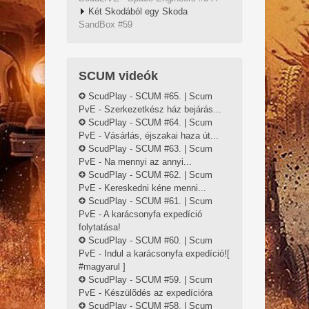
Két Skodából egy Skoda
SandBox #59
SCUM videók
ScudPlay - SCUM #65. | Scum
PvE - Szerkezetkész ház bejárás...
ScudPlay - SCUM #64. | Scum
PvE - Vásárlás, éjszakai haza út...
ScudPlay - SCUM #63. | Scum
PvE - Na mennyi az annyi...
ScudPlay - SCUM #62. | Scum
PvE - Kereskedni kéne menni...
ScudPlay - SCUM #61. | Scum
PvE - A karácsonyfa expedíció
folytatása!
ScudPlay - SCUM #60. | Scum
PvE - Indul a karácsonyfa expedíció![
#magyarul ]
ScudPlay - SCUM #59. | Scum
PvE - Készülõdés az expedícióra
ScudPlay - SCUM #58. | Scum