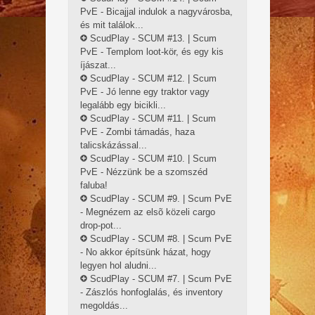
PvE - Bicajjal indulok a nagyvárosba,
és mit találok...
ScudPlay - SCUM #13. | Scum
PvE - Templom loot-kör, és egy kis
íjászat...
ScudPlay - SCUM #12. | Scum
PvE - Jó lenne egy traktor vagy
legalább egy bicikli...
ScudPlay - SCUM #11. | Scum
PvE - Zombi támadás, haza
talicskázással...
ScudPlay - SCUM #10. | Scum
PvE - Nézzünk be a szomszéd
faluba!
ScudPlay - SCUM #9. | Scum PvE
- Megnézem az elsõ közeli cargo
drop-pot...
ScudPlay - SCUM #8. | Scum PvE
- No akkor építsünk házat, hogy
legyen hol aludni...
ScudPlay - SCUM #7. | Scum PvE
- Zászlós honfoglalás, és inventory
megoldás...