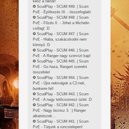
kész a raktár!
ScudPlay - SCUM #49. | Scum
PvE - Építkezés III. - összefoglaló
ScudPlay - SCUM #48. | Scum
PvE - Fõzés II. - Jöhet a Michelin
csillag! :D
ScudPlay - SCUM #47. | Scum
PvE - Hiába, szakácskodni nem
könnyû :D
ScudPlay - SCUM #46. | Scum
PvE - A Ranger nagy szervízt kap!
ScudPlay - SCUM #45. | Scum
PvE - Go haza, Rangert szerelni
összefele!
ScudPlay - SCUM #44. | Scum
PvE - Újra nekivágok a C2-nek,
bunkerre fel!
ScudPlay - SCUM #43. | Scum
PvE - A nagy tetõcsomesz üzlet :D
ScudPlay - SCUM #42. | Scum
PvE - Nagy biznisz 3. :) Ranger
alkatrészek...
ScudPlay - SCUM #41. | Scum
PvE - Túrjunk a roncstelepen!