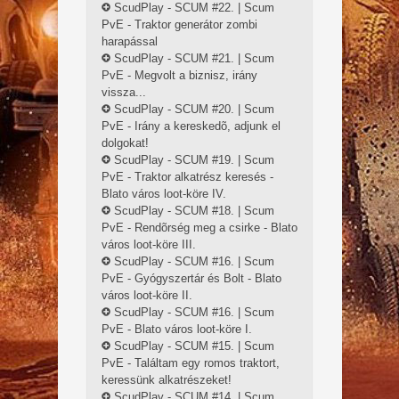
ScudPlay - SCUM #22. | Scum
PvE - Traktor generátor zombi
harapással
ScudPlay - SCUM #21. | Scum
PvE - Megvolt a biznisz, irány
vissza...
ScudPlay - SCUM #20. | Scum
PvE - Irány a kereskedõ, adjunk el
dolgokat!
ScudPlay - SCUM #19. | Scum
PvE - Traktor alkatrész keresés -
Blato város loot-köre IV.
ScudPlay - SCUM #18. | Scum
PvE - Rendõrség meg a csirke - Blato
város loot-köre III.
ScudPlay - SCUM #16. | Scum
PvE - Gyógyszertár és Bolt - Blato
város loot-köre II.
ScudPlay - SCUM #16. | Scum
PvE - Blato város loot-köre I.
ScudPlay - SCUM #15. | Scum
PvE - Találtam egy romos traktort,
keressünk alkatrészeket!
ScudPlay - SCUM #14. | Scum