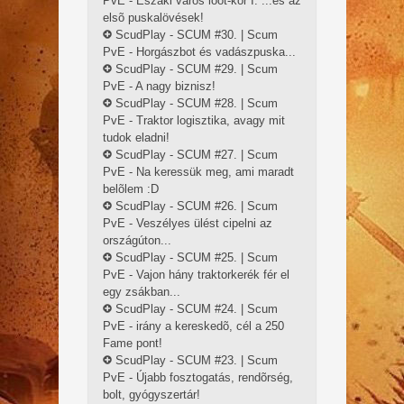
PvE - Északi város loot-kör I. ...és az
elsõ puskalövések!
ScudPlay - SCUM #30. | Scum
PvE - Horgászbot és vadászpuska...
ScudPlay - SCUM #29. | Scum
PvE - A nagy biznisz!
ScudPlay - SCUM #28. | Scum
PvE - Traktor logisztika, avagy mit
tudok eladni!
ScudPlay - SCUM #27. | Scum
PvE - Na keressük meg, ami maradt
belõlem :D
ScudPlay - SCUM #26. | Scum
PvE - Veszélyes ülést cipelni az
országúton...
ScudPlay - SCUM #25. | Scum
PvE - Vajon hány traktorkerék fér el
egy zsákban...
ScudPlay - SCUM #24. | Scum
PvE - irány a kereskedõ, cél a 250
Fame pont!
ScudPlay - SCUM #23. | Scum
PvE - Újabb fosztogatás, rendõrség,
bolt, gyógyszertár!