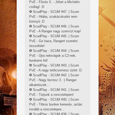
PvE - Fõzés II. - Jöhet a Michelin
csillag! :D
ScudPlay - SCUM #47. | Scum
PvE - Hiába, szakácskodni nem
könnyû :D
ScudPlay - SCUM #46. | Scum
PvE - A Ranger nagy szervízt kap!
ScudPlay - SCUM #45. | Scum
PvE - Go haza, Rangert szerelni
összefele!
ScudPlay - SCUM #44. | Scum
PvE - Újra nekivágok a C2-nek,
bunkerre fel!
ScudPlay - SCUM #43. | Scum
PvE - A nagy tetõcsomesz üzlet :D
ScudPlay - SCUM #42. | Scum
PvE - Nagy biznisz 3. :) Ranger
alkatrészek...
ScudPlay - SCUM #41. | Scum
PvE - Túrjunk a roncstelepen!
ScudPlay - SCUM #40. | Scum
PvE - Titkos bunker keresés, aztán
tovább a roncstelepre...
ScudPlay - SCUM #39. | Scum