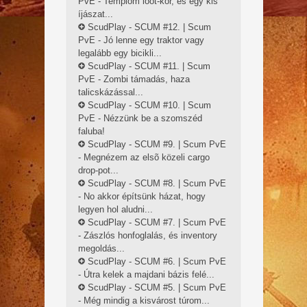
PvE - Templom loot-kör, és egy kis
íjászat...
ScudPlay - SCUM #12. | Scum
PvE - Jó lenne egy traktor vagy
legalább egy bicikli...
ScudPlay - SCUM #11. | Scum
PvE - Zombi támadás, haza
talicskázással...
ScudPlay - SCUM #10. | Scum
PvE - Nézzünk be a szomszéd
faluba!
ScudPlay - SCUM #9. | Scum PvE
- Megnézem az elsõ közeli cargo
drop-pot...
ScudPlay - SCUM #8. | Scum PvE
- No akkor építsünk házat, hogy
legyen hol aludni...
ScudPlay - SCUM #7. | Scum PvE
- Zászlós honfoglalás, és inventory
megoldás...
ScudPlay - SCUM #6. | Scum PvE
- Útra kelek a majdani bázis felé...
ScudPlay - SCUM #5. | Scum PvE
- Még mindig a kisvárost túrom...