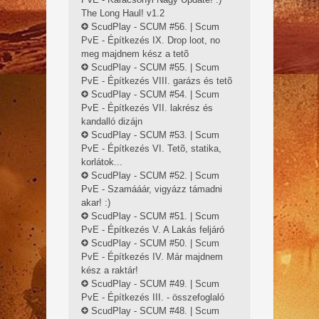
The Long Haul! v1.2
ScudPlay - SCUM #56. | Scum
PvE - Építkezés IX. Drop loot, no
meg majdnem kész a tetõ
ScudPlay - SCUM #55. | Scum
PvE - Építkezés VIII. garázs és tetõ
ScudPlay - SCUM #54. | Scum
PvE - Építkezés VII. lakrész és
kandalló dizájn
ScudPlay - SCUM #53. | Scum
PvE - Építkezés VI. Tetõ, statika,
korlátok...
ScudPlay - SCUM #52. | Scum
PvE - Szamááár, vigyázz támadni
akar! :)
ScudPlay - SCUM #51. | Scum
PvE - Építkezés V. A Lakás feljáró
ScudPlay - SCUM #50. | Scum
PvE - Építkezés IV. Már majdnem
kész a raktár!
ScudPlay - SCUM #49. | Scum
PvE - Építkezés III. - összefoglaló
ScudPlay - SCUM #48. | Scum