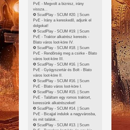
PvE - Megvolt a biznisz, irány
vissza...
ScudPlay - SCUM #20. | Scum
PvE - Irány a kereskedõ, adjunk el
dolgokat!
ScudPlay - SCUM #19. | Scum
PvE - Traktor alkatrész keresés -
Blato város loot-köre IV.
ScudPlay - SCUM #18. | Scum
PvE - Rendõrség meg a csirke - Blato
város loot-köre III.
ScudPlay - SCUM #16. | Scum
PvE - Gyógyszertár és Bolt - Blato
város loot-köre II.
ScudPlay - SCUM #16. | Scum
PvE - Blato város loot-köre I.
ScudPlay - SCUM #15. | Scum
PvE - Találtam egy romos traktort,
keressünk alkatrészeket!
ScudPlay - SCUM #14. | Scum
PvE - Bicajjal indulok a nagyvárosba,
és mit találok...
ScudPlay - SCUM #13. | Scum