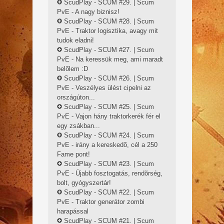
ScudPlay - SCUM #29. | Scum
PvE - A nagy biznisz!
ScudPlay - SCUM #28. | Scum
PvE - Traktor logisztika, avagy mit
tudok eladni!
ScudPlay - SCUM #27. | Scum
PvE - Na keressük meg, ami maradt
belõlem :D
ScudPlay - SCUM #26. | Scum
PvE - Veszélyes ülést cipelni az
országúton...
ScudPlay - SCUM #25. | Scum
PvE - Vajon hány traktorkerék fér el
egy zsákban...
ScudPlay - SCUM #24. | Scum
PvE - irány a kereskedõ, cél a 250
Fame pont!
ScudPlay - SCUM #23. | Scum
PvE - Újabb fosztogatás, rendõrség,
bolt, gyógyszertár!
ScudPlay - SCUM #22. | Scum
PvE - Traktor generátor zombi
harapással
ScudPlay - SCUM #21. | Scum