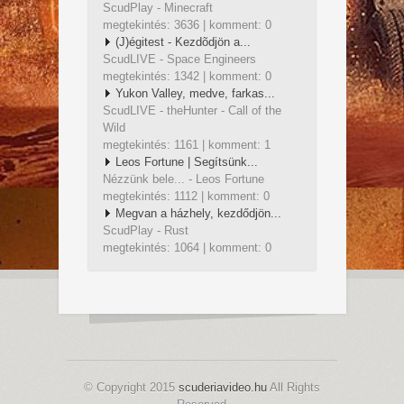
ScudPlay - Minecraft
megtekintés: 3636 | komment: 0
(J)égitest - Kezdõdjön a...
ScudLIVE - Space Engineers
megtekintés: 1342 | komment: 0
Yukon Valley, medve, farkas...
ScudLIVE - theHunter - Call of the
Wild
megtekintés: 1161 | komment: 1
Leos Fortune | Segítsünk...
Nézzünk bele... - Leos Fortune
megtekintés: 1112 | komment: 0
Megvan a házhely, kezdődjön...
ScudPlay - Rust
megtekintés: 1064 | komment: 0
© Copyright 2015
scuderiavideo.hu
All Rights