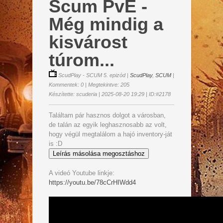
Scum PvE -
Még mindig a
kisvárost
túrom...
ScudPlay - SCUM 5. epizód
|
ScudPlay
,
SCUM
|
Kommentek: 0 | Megtekintve: 205
Készítette: scuderia | 2025-08-20 19:29 | ID:#2178
Találtam pár hasznos dolgot a városban,
de talán az egyik leghasznosabb az volt,
hogy végül megtalálom a hajó inventory-ját
is :D
Leírás másolása megosztáshoz
A videó Youtube linkje:
https://youtu.be/78cCrHIWdd4