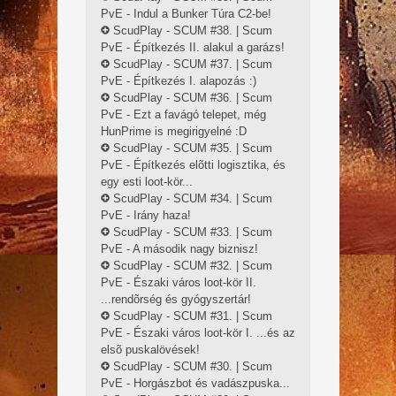
PvE - Indul a Bunker Túra C2-be!
ScudPlay - SCUM #38. | Scum
PvE - Építkezés II. alakul a garázs!
ScudPlay - SCUM #37. | Scum
PvE - Építkezés I. alapozás :)
ScudPlay - SCUM #36. | Scum
PvE - Ezt a favágó telepet, még
HunPrime is megirigyelné :D
ScudPlay - SCUM #35. | Scum
PvE - Építkezés elõtti logisztika, és
egy esti loot-kör...
ScudPlay - SCUM #34. | Scum
PvE - Irány haza!
ScudPlay - SCUM #33. | Scum
PvE - A második nagy biznisz!
ScudPlay - SCUM #32. | Scum
PvE - Északi város loot-kör II.
...rendõrség és gyógyszertár!
ScudPlay - SCUM #31. | Scum
PvE - Északi város loot-kör I. ...és az
elsõ puskalövések!
ScudPlay - SCUM #30. | Scum
PvE - Horgászbot és vadászpuska...