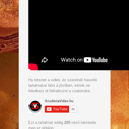
Ha tetszett a videó, és szeretnél hasonló
tartalmakat látni a jövőben, kérlek ne
feledkezz el feliratkozni a csatornára.
Ezt a tartalmat eddig
205
néző tekintette
meg az oldalon.