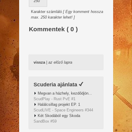
Karakter számláló
[ Egy komment hossza
max. 250 karakter lehet! ]
Kommentek ( 0 )
vissza
|
az előző lapra
Scuderia ajánlata
Megvan a házhely, kezdődjön...
ScudPlay - Rust PvE #1
Halálcsillag projekt EP. 1
ScudLIVE - Space Engineers #344
Két Skodából egy Skoda
SandBox #59