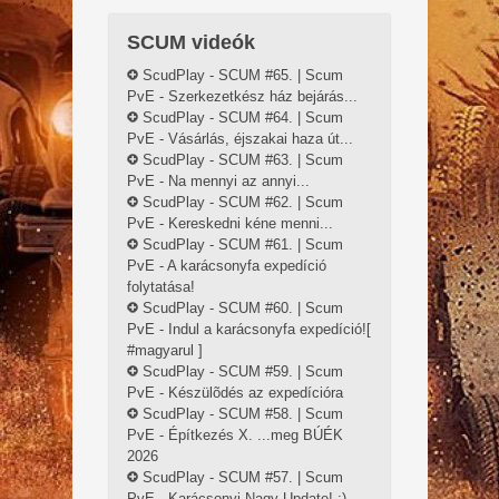
SCUM videók
ScudPlay - SCUM #65. | Scum
PvE - Szerkezetkész ház bejárás...
ScudPlay - SCUM #64. | Scum
PvE - Vásárlás, éjszakai haza út...
ScudPlay - SCUM #63. | Scum
PvE - Na mennyi az annyi...
ScudPlay - SCUM #62. | Scum
PvE - Kereskedni kéne menni...
ScudPlay - SCUM #61. | Scum
PvE - A karácsonyfa expedíció
folytatása!
ScudPlay - SCUM #60. | Scum
PvE - Indul a karácsonyfa expedíció![
#magyarul ]
ScudPlay - SCUM #59. | Scum
PvE - Készülõdés az expedícióra
ScudPlay - SCUM #58. | Scum
PvE - Építkezés X. ...meg BÚÉK
2026
ScudPlay - SCUM #57. | Scum
PvE - Karácsonyi Nagy Update! :)