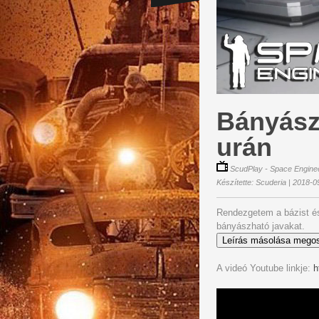
Bányászn
urán
ScudPlay - Space Enginee
Készítette: Scuderia | 2018-0
Rendezgetem a bázist és
bányászható javakat.
Leírás másolása mego
A videó Youtube linkje:
h