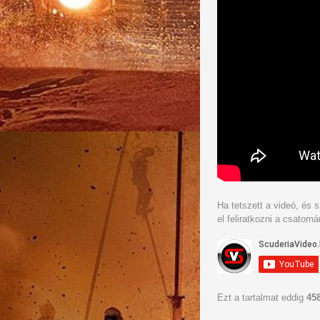
Ha tetszett a videó, és s
el feliratkozni a csatorná
Ezt a tartalmat eddig
45