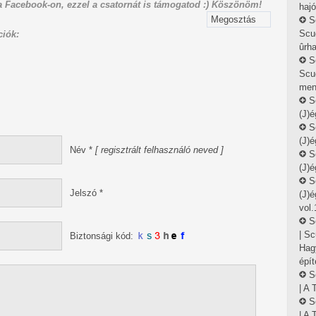
 Facebook-on, ezzel a csatornát is támogatod :) Köszönöm!
haj
Megosztás
S
Scu
iók:
ûrha
S
Scud
ment
S
(J)é
S
(J)é
Név
*
[ regisztrált felhasználó neved ]
S
(J)é
S
Jelszó
*
(J)é
vol.
S
| S
Biztonsági kód:
Hag
épít
S
| A 
S
| A 