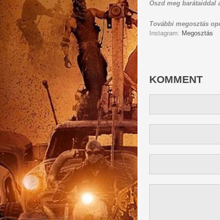
Oszd meg barátaiddal a
További megosztás opc
Instagram:
Megosztás
KOMMENT