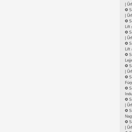
| Űr
S
| Űr
S
Lift
S
| Űr
S
Lift
S
Lejj
S
| Űr
S
Fúrj
S
Indu
S
| Űr
S
Nag
S
| Űr