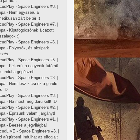
 a jármû...
cudPlay - Space Engineers #8. |
opa - Nem egyszerû a
etikusan zárt beltér :)
cudPlay - Space Engineers #7. |
opa - Kipufogócsõnek álcázott
szalagok :)
cudPlay - Space Engineers #6. |
opa - Folyosók, és aksipark
ezés...
cudPlay - Space Engineers #5. |
pa - Felkerül a negyedik futómû
és indul a gépészet!
cudPlay - Space Engineers #3. |
pa - Nem lesz kicsi ez a guruló
s :D
cudPlay - Space Engineers #3. |
opa - Na most meg daru kell! :D
cudPlay - Space Engineers #2. |
pa - Építsünk valami járgányt!
cudPlay - Space Engineers #1. |
pa - Beesés a jégvilágba!
cudLIVE - Space Engineers #3. |
 a(z)ûrben! Indulhat az elfoglalt