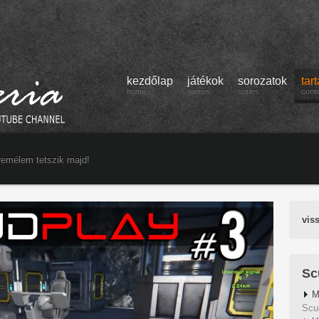
kezdőlap
játékok
sorozatok
tar
home
games
series
cont
remélem tetszik majd!
vis
Sc
M
Scu