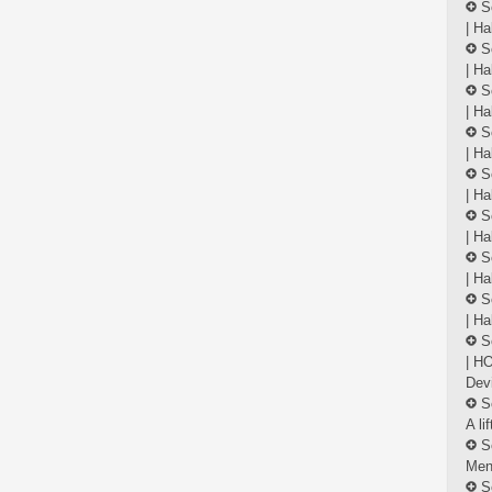
S
| Ha
S
| Ha
S
| Ha
S
| Ha
S
| Ha
S
| Ha
S
| Ha
S
| Ha
S
| H
Dev
S
A li
S
Menő
S