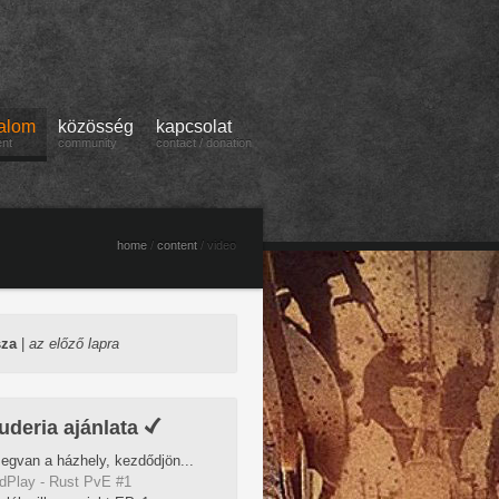
talom
közösség
kapcsolat
ent
community
contact / donation
home
/
content
/ video
sza
|
az előző lapra
uderia ajánlata
egvan a házhely, kezdődjön...
dPlay - Rust PvE #1