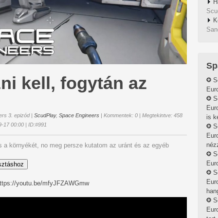
H
Scu
K
San
Sp
i kell, fogytán az
S
Euro
S
Eur
rs 3. epizód
|
ScudPlay
,
Space Engineers
| Kommentek: 0 | Megtekintve: 458
is k
9-17 00:00 | ID:#991
S
Euro
néz
 a környékét, no meg persze kutatom az uránt és az egyéb
S
Euro
sztáshoz
S
Euro
ttps://youtu.be/mfyJFZAWGmw
hang
S
Euro