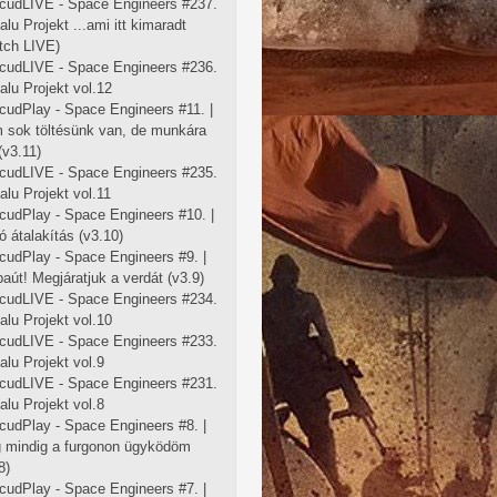
cudLIVE - Space Engineers #237.
falu Projekt ...ami itt kimaradt
tch LIVE)
cudLIVE - Space Engineers #236.
falu Projekt vol.12
cudPlay - Space Engineers #11. |
 sok töltésünk van, de munkára
 (v3.11)
cudLIVE - Space Engineers #235.
falu Projekt vol.11
cudPlay - Space Engineers #10. |
ó átalakítás (v3.10)
cudPlay - Space Engineers #9. |
aút! Megjáratjuk a verdát (v3.9)
cudLIVE - Space Engineers #234.
falu Projekt vol.10
cudLIVE - Space Engineers #233.
falu Projekt vol.9
cudLIVE - Space Engineers #231.
falu Projekt vol.8
cudPlay - Space Engineers #8. |
 mindig a furgonon ügyködöm
8)
cudPlay - Space Engineers #7. |