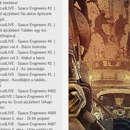
ók bontása!
cudLIVE - Space Engineers #2. |
d a(z)ûrben! Na akkor építsünk
jót...
cudLIVE - Space Engineers #1. |
 a(z)ûrben! Túlélés egy kis
õhajóval...
cudLIVE - Space Engineers #4. |
gitest vol.4 - Bázis burkolás
cudLIVE - Space Engineers #3. |
gitest vol.3 - Alakul a bázis
cudLIVE - Space Engineers #2. |
gitest vol.2 - Az ûrkombájn
cudLIVE - Space Engineers #1. |
gitest - Kezdõdjön a túlélés...
1
cudLIVE - Space Engineers #492.
cudLIVE | Space Engineers #7 |
yma és Scud a(z)ûrben! Úrhajó
és!
cudLIVE - Space Engineers #489.
Titánon 5. rész - Űr lift projekt!
cudLIVE - Space Engineers #487.
Titánon 4. rész - Urán vadászat!