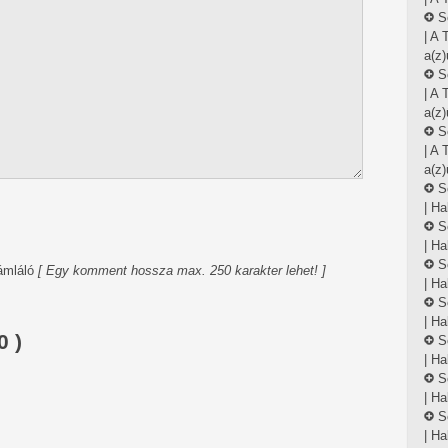
S
| A
a(z)
S
| A
a(z)
S
| A
a(z)
S
| Ha
S
| Ha
S
ámláló
[ Egy komment hossza max. 250 karakter lehet! ]
| Ha
S
| Ha
 )
S
| Ha
S
| Ha
S
| Ha