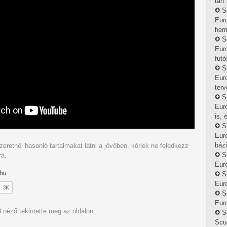
tart
S
Eur
herm
S
Eur
futó
S
Eur
terv
S
Euro
is, 
S
Euro
bázi
zeretnél hasonló tartalmakat látni a jövőben, kérlek ne feledkezz
S
ra.
Eur
S
Euro
S
Euro
8
néző tekintette meg az oldalon.
S
Scud