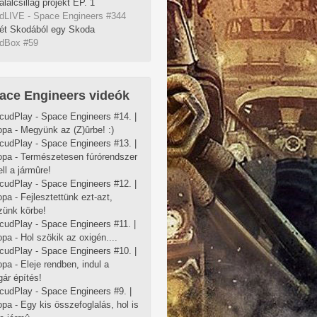
alálcsillag projekt EP. 1
dLIVE - Space Engineers #344
ét Skodából egy Skoda
dBox #59
ace Engineers videók
cudPlay - Space Engineers #14. |
pa - Megyünk az (Z)ûrbe! :)
cudPlay - Space Engineers #13. |
opa - Természetesen fúrórendszer
ell a jármûre!
cudPlay - Space Engineers #12. |
pa - Fejlesztettünk ezt-azt,
zünk körbe!
cudPlay - Space Engineers #11. |
pa - Hol szökik az oxigén....
cudPlay - Space Engineers #10. |
pa - Eleje rendben, indul a
ár építés!
cudPlay - Space Engineers #9. |
pa - Egy kis összefoglalás, hol is