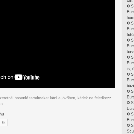
tart
S
Eur
herm
S
Eur
futó
S
Eur
terv
S
Euro
is, 
S
Euro
bázi
S
Eur
zeretnél hasonló tartalmakat látni a jövőben, kérlek ne feledkezz
S
ra.
Euro
S
Euro
S
Scud