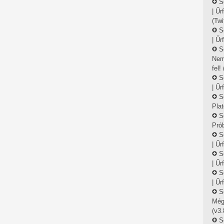
S
| Űr
(Twi
S
| Űr
S
Nem
fel!
S
| Űr
S
Plat
S
Prób
S
| Űr
S
| Űr
S
| Űr
S
Még
(v3.
S