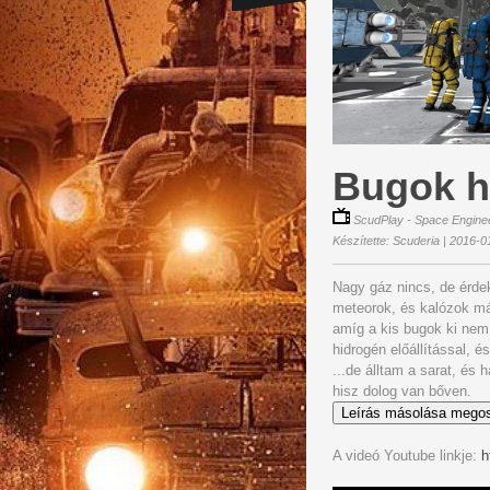
Bugok h
ScudPlay - Space Enginee
Készítette: Scuderia | 2016-0
Nagy gáz nincs, de érdek
meteorok, és kalózok má
amíg a kis bugok ki nem
hidrogén előállítással, 
...de álltam a sarat, és 
hisz dolog van bőven.
Leírás másolása mego
A videó Youtube linkje:
h