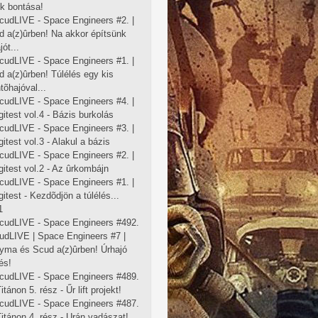
ók bontása!
cudLIVE - Space Engineers #2. |
d a(z)ûrben! Na akkor építsünk
jót...
cudLIVE - Space Engineers #1. |
 a(z)ûrben! Túlélés egy kis
õhajóval...
cudLIVE - Space Engineers #4. |
gitest vol.4 - Bázis burkolás
cudLIVE - Space Engineers #3. |
gitest vol.3 - Alakul a bázis
cudLIVE - Space Engineers #2. |
gitest vol.2 - Az ûrkombájn
cudLIVE - Space Engineers #1. |
gitest - Kezdõdjön a túlélés...
1
cudLIVE - Space Engineers #492.
cudLIVE | Space Engineers #7 |
yma és Scud a(z)ûrben! Úrhajó
és!
cudLIVE - Space Engineers #489.
Titánon 5. rész - Űr lift projekt!
cudLIVE - Space Engineers #487.
Titánon 4. rész - Urán vadászat!