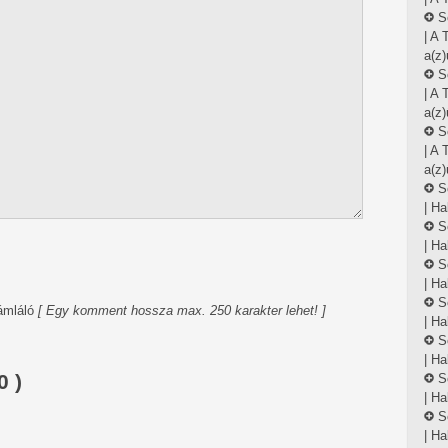
S
| A
a(z)
S
| A
a(z)
S
| A
a(z)
S
| Ha
S
| Ha
S
| Ha
S
ámláló
[ Egy komment hossza max. 250 karakter lehet! ]
| Ha
S
| Ha
 )
S
| Ha
S
| Ha