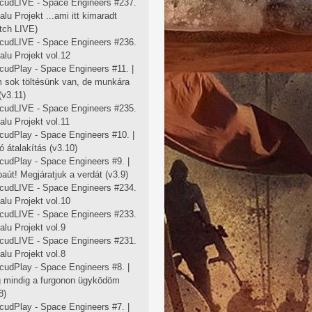
cudLIVE - Space Engineers #237.
falu Projekt ...ami itt kimaradt
tch LIVE)
cudLIVE - Space Engineers #236.
falu Projekt vol.12
cudPlay - Space Engineers #11. |
 sok töltésünk van, de munkára
 (v3.11)
cudLIVE - Space Engineers #235.
falu Projekt vol.11
cudPlay - Space Engineers #10. |
ó átalakítás (v3.10)
cudPlay - Space Engineers #9. |
aút! Megjáratjuk a verdát (v3.9)
cudLIVE - Space Engineers #234.
falu Projekt vol.10
cudLIVE - Space Engineers #233.
falu Projekt vol.9
cudLIVE - Space Engineers #231.
falu Projekt vol.8
cudPlay - Space Engineers #8. |
 mindig a furgonon ügyködöm
8)
cudPlay - Space Engineers #7. |