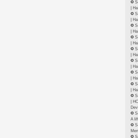
S
| Ha
S
| Ha
S
| Ha
S
| Ha
S
| Ha
S
| Ha
S
| Ha
S
| Ha
S
| H
Dev
S
A li
S
Menő
S