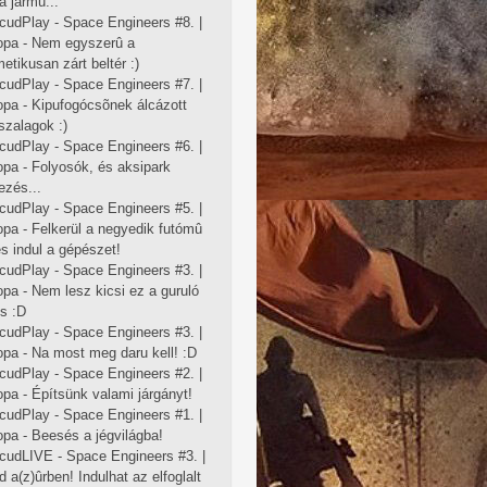
 a jármû...
cudPlay - Space Engineers #8. |
opa - Nem egyszerû a
etikusan zárt beltér :)
cudPlay - Space Engineers #7. |
opa - Kipufogócsõnek álcázott
szalagok :)
cudPlay - Space Engineers #6. |
opa - Folyosók, és aksipark
ezés...
cudPlay - Space Engineers #5. |
pa - Felkerül a negyedik futómû
és indul a gépészet!
cudPlay - Space Engineers #3. |
pa - Nem lesz kicsi ez a guruló
s :D
cudPlay - Space Engineers #3. |
opa - Na most meg daru kell! :D
cudPlay - Space Engineers #2. |
pa - Építsünk valami járgányt!
cudPlay - Space Engineers #1. |
pa - Beesés a jégvilágba!
cudLIVE - Space Engineers #3. |
 a(z)ûrben! Indulhat az elfoglalt