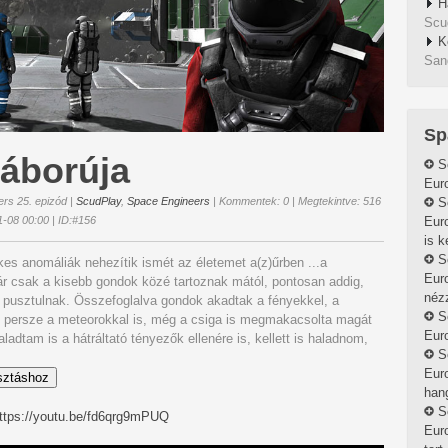
H
Scu
K
San
Sp
áborúja
S
Euro
rs 25. epizód
|
ScudPlay
,
Space Engineers
| Kommentek: 0 | Megtekintve: 516
S
1-08 00:00 | ID:#156
Eur
is k
S
es anomáliák nehezítik ismét az életemet a(z)űrben ...a
Euro
r csak a kisebb gondok közé tartoznak mától, pontosan addig,
néz
 pusztulnak. Összefoglalva gondok akadtak a fényekkel, a
S
és persze a meteorokkal is, még a csiga is megmakacsolta magát
Euro
haladtam is a hátráltató tényezők ellenére is, kellett is haladnom,
S
Euro
sztáshoz
hang
S
ttps://youtu.be/fd6qrg9mPUQ
Euro