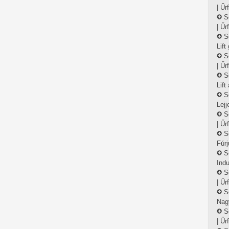
| Űr
S
| Űr
S
Lift
S
| Űr
S
Lift
S
Lejj
S
| Űr
S
Fúrj
S
Indu
S
| Űr
S
Nag
S
| Űr