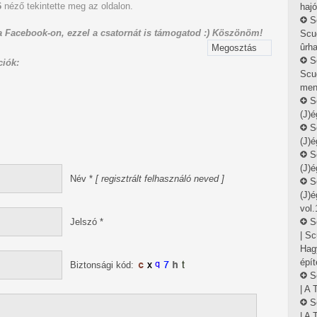
6
néző tekintette meg az oldalon.
haj
S
 Facebook-on, ezzel a csatornát is támogatod :) Köszönöm!
Scu
ûrha
Megosztás
S
iók:
Scud
ment
S
(J)é
S
(J)é
S
(J)é
Név
*
[ regisztrált felhasználó neved ]
S
(J)é
vol.
Jelszó
*
S
| S
Hag
épít
Biztonsági kód:
S
| A 
S
| A 