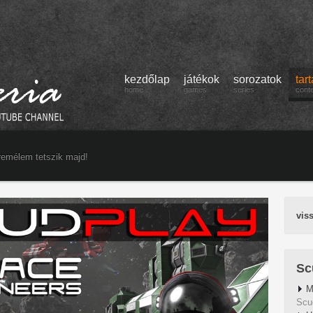
kezdőlap
játékok
sorozatok
tar
home
games
series
cont
remélem tetszik majd!
vis
Sc
M
Scu