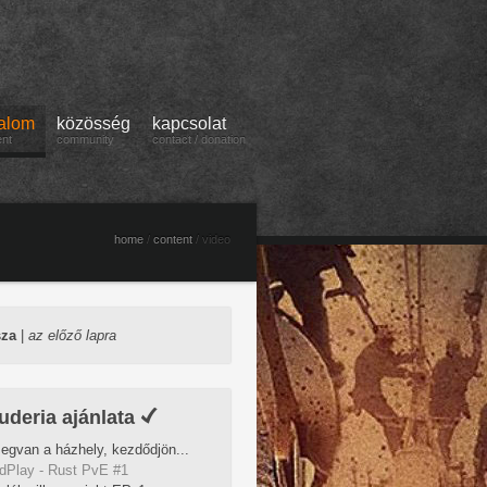
talom
közösség
kapcsolat
ent
community
contact / donation
home
/
content
/ video
sza
|
az előző lapra
uderia ajánlata
egvan a házhely, kezdődjön...
dPlay - Rust PvE #1