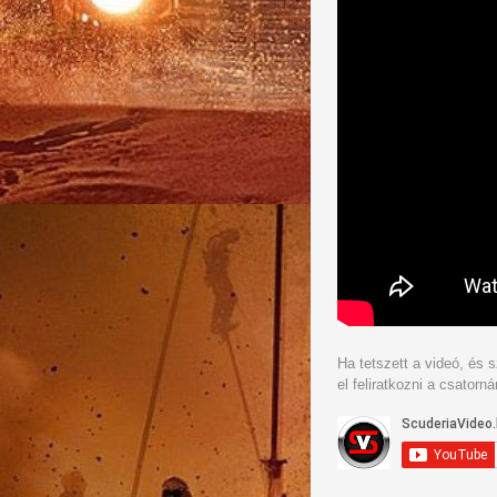
Ha tetszett a videó, és s
el feliratkozni a csatorná