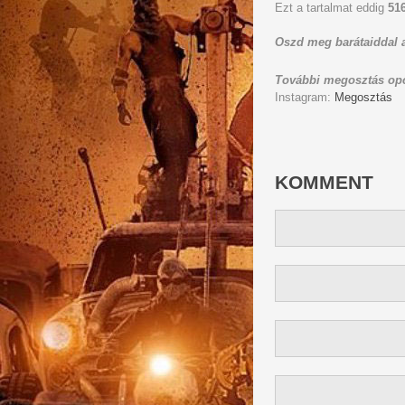
Ezt a tartalmat eddig
51
Oszd meg barátaiddal a
További megosztás opc
Instagram:
Megosztás
KOMMENT