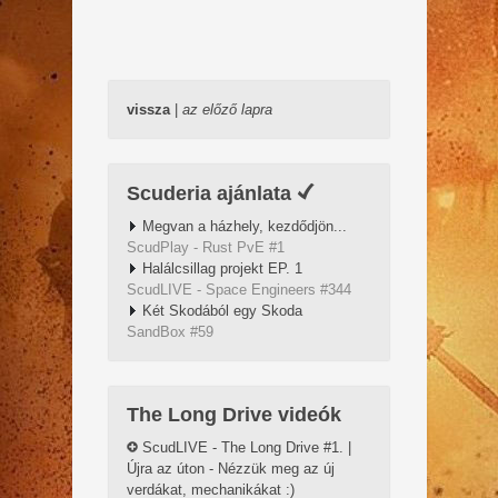
vissza
|
az előző lapra
Scuderia ajánlata
Megvan a házhely, kezdődjön...
ScudPlay - Rust PvE #1
Halálcsillag projekt EP. 1
ScudLIVE - Space Engineers #344
Két Skodából egy Skoda
SandBox #59
The Long Drive videók
ScudLIVE - The Long Drive #1. |
Újra az úton - Nézzük meg az új
verdákat, mechanikákat :)