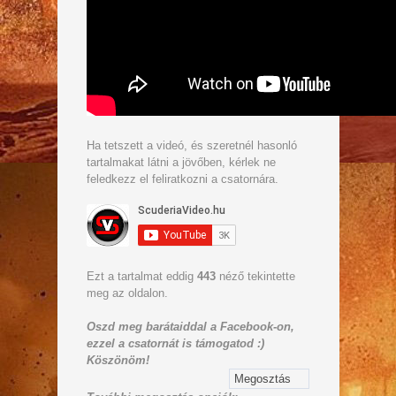
Ha tetszett a videó, és szeretnél hasonló
tartalmakat látni a jövőben, kérlek ne
feledkezz el feliratkozni a csatornára.
Ezt a tartalmat eddig
443
néző tekintette
meg az oldalon.
Oszd meg barátaiddal a Facebook-on,
ezzel a csatornát is támogatod :)
Köszönöm!
Megosztás