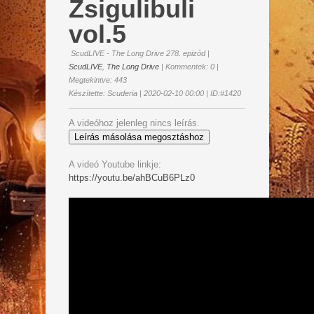
Zsigulibuli
vol.5
ScudLIVE - The Long Drive 278. epizód
|
ScudLIVE
,
The Long Drive
| Kommentek: 0 |
Megtekintve: 443
Készítette: Scuderia | 2020-02-10 00:00 | ID:#1420
A videóhoz jelenleg nincs leírás.
Leírás másolása megosztáshoz
A videó Youtube linkje:
https://youtu.be/ahBCuB6PLz0