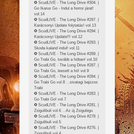
ScudLIVE - The Long Drive #304. |
Go Ikarus Go - Indul a horror járat!
vol.14
ScudLIVE - The Long Drive #297. |
Karácsonyi Update folytatás! vol.13
ScudLIVE - The Long Drive #294. |
Karácsonyi Update!!! vol.12
ScudLIVE - The Long Drive #293. |
Skoda kaland indul! vol.11
ScudLIVE - The Long Drive #289. |
Go Trabi Go, tovább a hóban! vol.10
ScudLIVE - The Long Drive #287. |
Go Trabi Go, leesett a hó! vol.9
ScudLIVE - The Long Drive #284. |
Go Trabi Go vol.8 ...sivatagi bajszos
Trabi
ScudLIVE - The Long Drive #283. |
Go Trabi Go! vol.7
ScudLIVE - The Long Drive #281. |
Zsigulibuli vol.6 ...Az új Zsigubigu
ScudLIVE - The Long Drive #278. |
Zsigulibuli vol.5
ScudLIVE - The Long Drive #276. |
Zsigulibuli vol.4